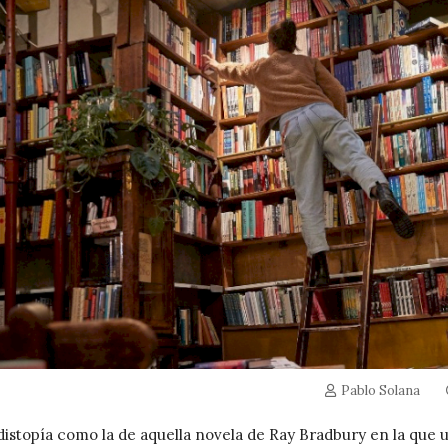
Pablo Solana
distopía como la de aquella novela de Ray Bradbury en la que 