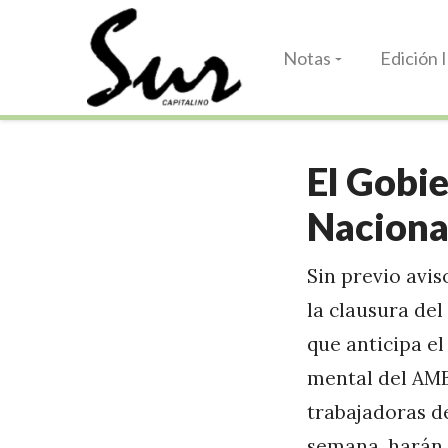
Notas
Edición 
El Gobie
Naciona
Sin previo avis
la clausura del
que anticipa el
mental del AMB
trabajadoras d
semana, harán u