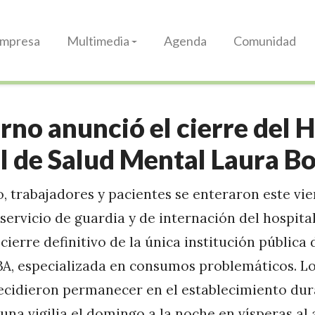
Impresa
Multimedia
Agenda
Comunidad
rno anunció el cierre del 
l de Salud Mental Laura B
o, trabajadores y pacientes se enteraron este vi
 servicio de guardia y de internación del hospit
 cierre definitivo de la única institución pública 
A, especializada en consumos problemáticos. Los
ecidieron permanecer en el establecimiento dura
na vigilia el domingo a la noche en vísperas al